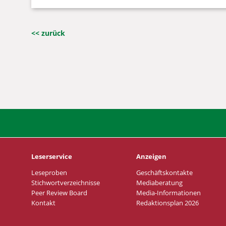
<< zurück
Leserservice
Anzeigen
Leseproben
Geschäftskontakte
Stichwortverzeichnisse
Mediaberatung
Peer Review Board
Media-Informationen
Kontakt
Redaktionsplan 2026