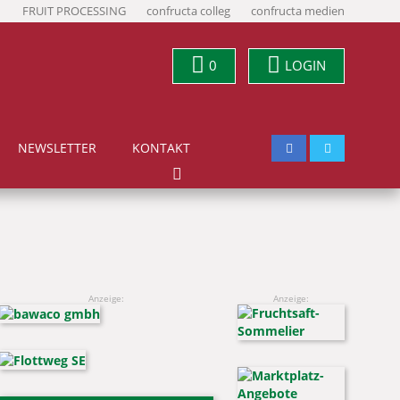
FRUIT PROCESSING
confructa colleg
confructa medien
0
LOGIN
NEWSLETTER
KONTAKT
Anzeige:
Anzeige: