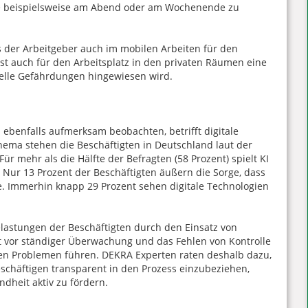
ie beispielsweise am Abend oder am Wochenende zu
 der Arbeitgeber auch im mobilen Arbeiten für den
ist auch für den Arbeitsplatz in den privaten Räumen eine
uelle Gefährdungen hingewiesen wird.
 ebenfalls aufmerksam beobachten, betrifft digitale
Thema stehen die Beschäftigten in Deutschland laut der
r mehr als die Hälfte der Befragten (58 Prozent) spielt KI
e. Nur 13 Prozent der Beschäftigten äußern die Sorge, dass
e. Immerhin knapp 29 Prozent sehen digitale Technologien
astungen der Beschäftigten durch den Einsatz von
ngst vor ständiger Überwachung und das Fehlen von Kontrolle
hen Problemen führen. DEKRA Experten raten deshalb dazu,
chäftigen transparent in den Prozess einzubeziehen,
dheit aktiv zu fördern.