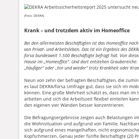
(Foto: DEKRA)
Krank – und trotzdem aktiv im Homeoffice
Bei den allermeisten Beschäftigten ist das Homeoffice nach
von Privat- und Arbeitsleben. Das ist ein Ergebnis des DE
forsa bundesweit 1.500 Beschäftigte befragt hat. Von dies
Hause im „Homeoffice“. Und dort entstehen Graubereiche: S
„häufiger“ oder „hin und wieder“ trotz Krankheit oder Kr
Neun von zehn der befragten Beschäftigten, die zumind
es laut DEKRA/forsa Umfrage gut, dass sie sich im mob
können. Eine große Mehrheit schätzt es, dass man im H
arbeiten und sich die Arbeitszeit flexibel einteilen kann
den eigenen vier Wänden besser konzentrieren.
Die Befragungsergebnisse zeigen auch Belastungen im
die Wohnsituation und aufgrund von Familie, Nachbarn
sich aufgrund eines mangelhaften, nicht ergonomisch
Kopfschmerzen. Genau jeder fünfte Beschäftigte (20 Pr