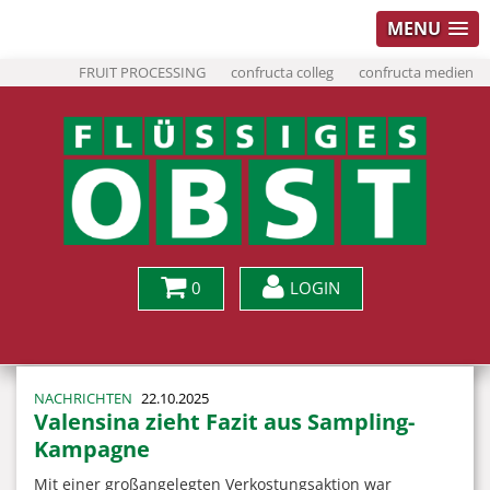
MENU
FRUIT PROCESSING
confructa colleg
confructa medien
0
LOGIN
NACHRICHTEN
22.10.2025
Valensina zieht Fazit aus Sampling-
Kampagne
Mit einer großangelegten Verkostungsaktion war