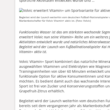
sportliche Aktivitäten entwickelt wurde und …
Begleitet wird der Launch weiterhin vom deutschen Fußball-Nationalspieler u
Markenbotschafter für Volvic Vitamin+ aktiv ist. (Foto: Volvic)
Funktionales Wasser ist das am stärksten wachsende Segme
erweitert Volvic nun seine Vitamin+ Reihe um ein weiteres f
Aktivitäten entwickelt wurde und natürliches Mineralwass
Begleitet wird der Launch von Fußballnationalspieler Kai Ha
Vitamin+ aktiv ist.
Volvic Vitamin+ Sport kombiniert das natürliche Minera
ausgewählten Vitaminen und Elektrolyten wie Magnes
Trainingseinheiten von über 60 Minuten entwickelt un
funktionale Option für aktive Konsumentinnen und Kon
möchten. Es bedient damit auch das wachsende Intere
Sport ist frei von Zucker und Konservierungsstoffen u
Grapefruit-Zitrus erhältlich.
Begleitet wird der Launch weiterhin vom deutschen Fuß
bereits seit dem vergangenen Jahr als Markenbotschafter