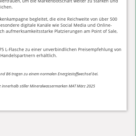
d Vertrauen, um die Markenbotschaft weiter zu stärken und
eichen.
enkampagne begleitet, die eine Reichweite von über 500
besondere digitale Kanäle wie Social Media und Online-
ch aufmerksamkeitsstarke Platzierungen am Point of Sale,
 0,75 L-Flasche zu einer unverbindlichen Preisempfehlung von
Handelspartnern erhältlich.
und B6 tragen zu einem normalen Energiestoffwechsel bei.
z innerhalb stiller Mineralwassermarken MAT März 2025