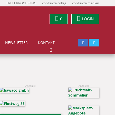
FRUIT PROCESSING
confructa colleg
confructa medien
0
LOGIN
NEWSLETTER
KONTAKT
Anzeige:
Anzeige: