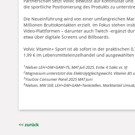
Partnerschaft setzt Volvic bewusst auf Kontinuität un
die sportliche Positionierung des Produkts zu unterstr
Die Neueinführung wird von einer umfangreichen Mark
Millionen Bruttokontakten erzielt. Im Fokus stehen ins
Video-Plattformen – darunter auch Twitch -ergänzt dur
etwa über digitale Screens und Billboards.
Volvic Vitamin+ Sport ist ab sofort in der praktischen
1,99 € im Lebensmitteleinzelhandel und ausgewählten 
1
Nielsen LEH+DM+GAM+TS, MAT Juli 2025, Entw. € Sales vs. VJ
2
Magnesium unterstützt das Elektrolytgleichgewicht, Vitamin B5 
3
YouGov Consumer Panel 2025 MAT Juni
4
Nielsen, MW Still, LEH+DM+GAM+Tankstellen, Marktanteil Umsat
<< zurück