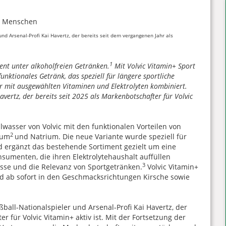
nd Arsenal-Profi Kai Havertz, der bereits seit dem vergangenen Jahr als
1
nt unter alkoholfreien Getränken.
Mit Volvic Vitamin+ Sport
unktionales Getränk, das speziell für längere sportliche
er mit ausgewählten Vitaminen und Elektrolyten kombiniert.
vertz, der bereits seit 2025 als Markenbotschafter für Volvic
lwasser von Volvic mit den funktionalen Vorteilen von
2
ium
und Natrium. Die neue Variante wurde speziell für
d ergänzt das bestehende Sortiment gezielt um eine
sumenten, die ihren Elektrolytehaushalt auffüllen
3
sse und die Relevanz von Sportgetränken.
Volvic Vitamin+
nd ab sofort in den Geschmacksrichtungen Kirsche sowie
ball-Nationalspieler und Arsenal-Profi Kai Havertz, der
 für Volvic Vitamin+ aktiv ist. Mit der Fortsetzung der