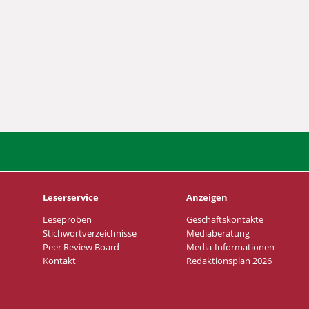
Leserservice
Anzeigen
Leseproben
Geschäftskontakte
Stichwortverzeichnisse
Mediaberatung
Peer Review Board
Media-Informationen
Kontakt
Redaktionsplan 2026