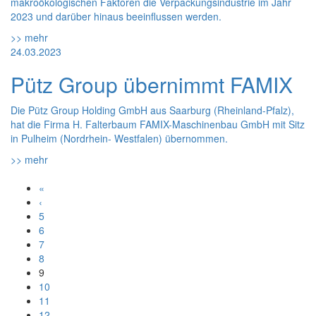
makroökologischen Faktoren die Verpackungsindustrie im Jahr
2023 und darüber hinaus beeinflussen werden.
>> mehr
24.03.2023
Pütz Group übernimmt FAMIX
Die Pütz Group Holding GmbH aus Saarburg (Rheinland-Pfalz),
hat die Firma H. Falterbaum FAMIX-Maschinenbau GmbH mit Sitz
in Pulheim (Nordrhein- Westfalen) übernommen.
>> mehr
«
‹
5
6
7
8
9
10
11
12